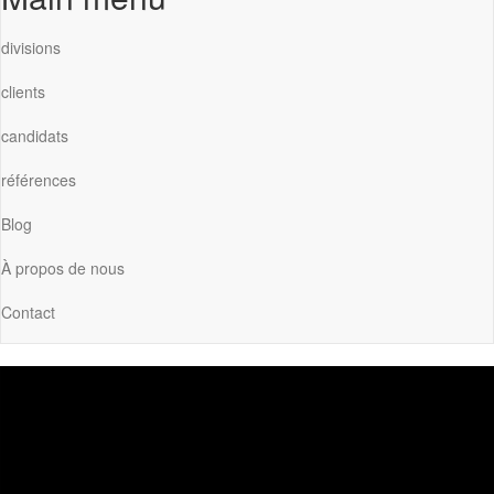
divisions
clients
candidats
références
Blog
À propos de nous
Contact